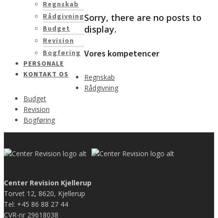
Regnskab
Rådgivning
Sorry, there are no posts to
display.
Budget
Revision
Vores kompetencer
Bogføring
PERSONALE
KONTAKT OS
Regnskab
Rådgivning
Budget
Revision
Bogføring
Center Revision Kjellerup
Torvet 12, 8620, Kjellerup
Tel: +45 86 88 27 44
CVR-nr 29618038