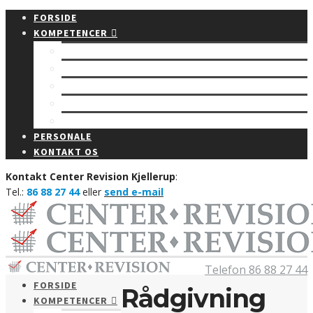
FORSIDE
KOMPETENCER
Regnskab
Rådgivning
Budget
Revision
Bogføring
PERSONALE
KONTAKT OS
Kontakt Center Revision Kjellerup
:
Tel.:
86 88 27 44
eller
send e-mail
Telefon 86 88 27 44
FORSIDE
Rådgivning
KOMPETENCER