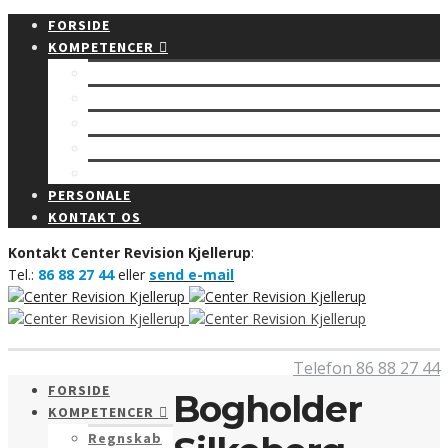
FORSIDE
KOMPETENCER
Regnskab
Rådgivning
Budget
Revision
Bogføring
PERSONALE
KONTAKT OS
Kontakt Center Revision Kjellerup
:
Tel.:
86 88 27 44
eller
send e-mail
Telefon 86 88 27 44
FORSIDE
Bogholder
KOMPETENCER
Regnskab