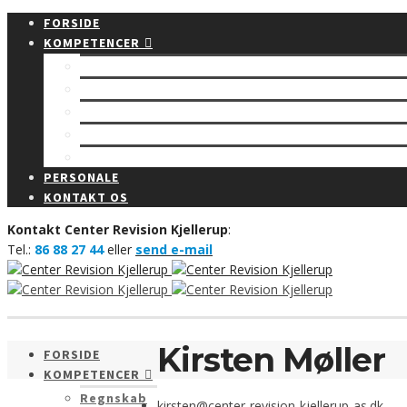
FORSIDE
KOMPETENCER
Regnskab
Rådgivning
Budget
Revision
Bogføring
PERSONALE
KONTAKT OS
Kontakt Center Revision Kjellerup
:
Tel.:
86 88 27 44
eller
send e-mail
Kirsten Møller
FORSIDE
KOMPETENCER
Regnskab
kirsten@center-revision-kjellerup-as.dk