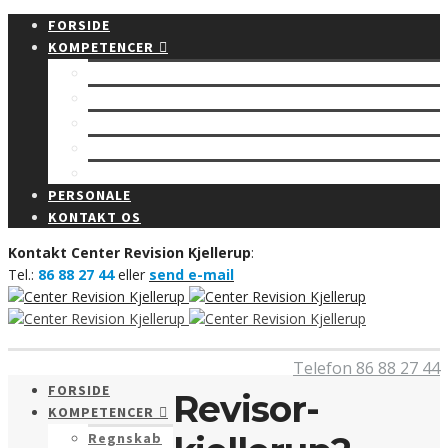
FORSIDE
KOMPETENCER
Regnskab
Rådgivning
Budget
Revision
Bogføring
PERSONALE
KONTAKT OS
Kontakt Center Revision Kjellerup
:
Tel.:
86 88 27 44
eller
send e-mail
Telefon 86 88 27 44
FORSIDE
Revisor-
KOMPETENCER
Regnskab