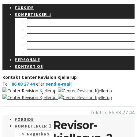
FORSIDE
KOMPETENCER
Regnskab
Rådgivning
Budget
Revision
Bogføring
PERSONALE
KONTAKT OS
Kontakt Center Revision Kjellerup
:
Tel.:
86 88 27 44
eller
send e-mail
Telefon 86 88 27 44
FORSIDE
Revisor-
KOMPETENCER
Regnskab