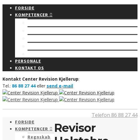
FORSIDE
KOMPETENCER
Regnskab
Rådgivning
Budget
Revision
Bogføring
PERSONALE
KONTAKT OS
Kontakt Center Revision Kjellerup
:
Tel.:
86 88 27 44
eller
send e-mail
Telefon 86 88 27 44
FORSIDE
Revisor
KOMPETENCER
Regnskab