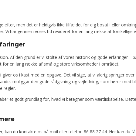
e efter, men det er heldigvis ikke tilfældet for dig bosat i eller omkri
priser. Vi har gennem vores tid revideret for en lang række af forskellig
faringer
on. Af den grund er vi stolte af vores historik og gode erfaringer – 
et for en lang række af små og store virksomheder i området.
vi giver os i kast med en opgave. Det vil sige, at vi aldrig springer over
dt andet muliggør den gode rådgivning og vejledning, som hører med bl
 regler.
er et godt grundlag for, hvad vi betegner som værdiskabelse. Dette er
 mere
der, kan du kontakte os på mail eller telefon 86 88 27 44. Her kan du f