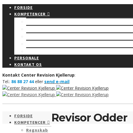
FORSIDE
KOMPETENCER
Regnskab
Rådgivning
Budget
Revision
Bogføring
PERSONALE
KONTAKT OS
Kontakt Center Revision Kjellerup
:
Tel.:
86 88 27 44
eller
send e-mail
Revisor Odder
FORSIDE
KOMPETENCER
Regnskab