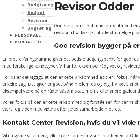
Revisor Odder
Rådgivning
Budget
Revision
Gode revisorer skal man af og til lede læng
Bogføring
revision i høj kvalitet til yderst rimelige 
PERSONALE
KONTAKT OS
God revision bygger på er
En bred erfaringsramme giver det bedste udgangspunkt for god revisi
med forskellige kundetyper. Vi har for eksempel rådgivet og revider
For os er det vigtigt, at den enkelte virksomhed altid er i fokus, når 
enkelte sag. Det giver et godt bånd mellem os og dig, hvilket blan
eksempel være på områder såsom skat, moms eller andre gældende
Vores fokus på den enkelte virksomhed og forståelsen for denne skab
værdi og viden med videre efter jeres samarbejde med os.
Kontakt Center Revision, hvis du vil vide
Vil du gerne vide mere, eller have fat i en revisor i nærheden af Od